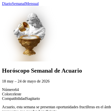
Diario
Semanal
Mensual
Horóscopo Semanal de Acuario
18 may – 24 de mayo de 2026
Número
64
Color
celeste
Compatibilidad
Sagitario
Acuario, esta semana se presentan oportunidades fructíferas en el ám