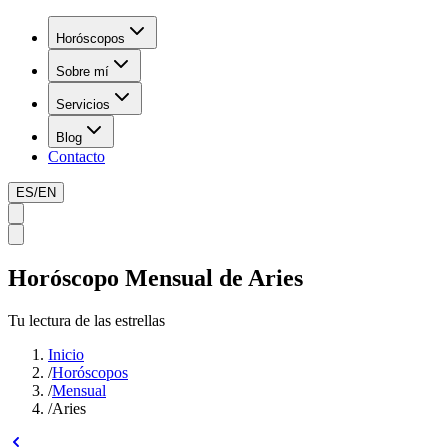
Horóscopos
Sobre mí
Servicios
Blog
Contacto
ES
/
EN
Horóscopo Mensual de Aries
Tu lectura de las estrellas
Inicio
/
Horóscopos
/
Mensual
/
Aries